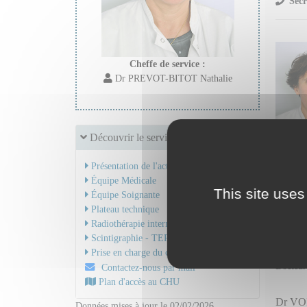
Secr
Cheffe de service :
Dr PREVOT-BITOT Nathalie
Découvrir le service
Présentation de l'activité
Dr BO
Équipe Médicale
Mail
This site uses
Équipe Soignante
Praticie
Plateau technique
Radiothérapie interne vectorisée
Dr PR
Scintigraphie - TEP-TDM
Mail
Prise en charge du cancer
Docteur
Contactez-nous par mail
Plan d'accès au CHU
Dr VOI
Données mises à jour le 02/02/2026