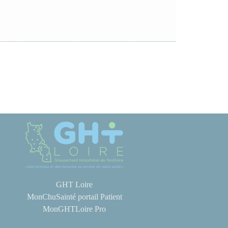
GHT Loire
MonChuSainté portail Patient
MonGHTLoire Pro