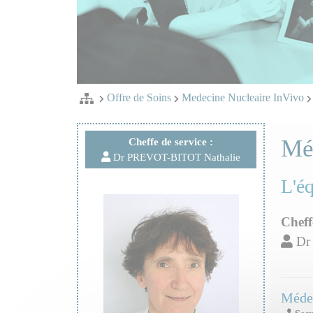
Offre de Soins
Medecine Nucleaire InVivo
Méd
Cheffe de service :
Dr PREVOT-BITOT Nathalie
L'é
Cheff
Dr
Médec