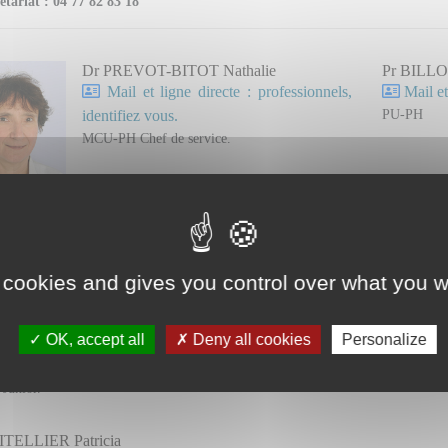
étariat : 04 77 82 83 18
Dr PREVOT-BITOT Nathalie
Pr BILLO
Mail et ligne directe : professionnels,
Mail et
PU-PH
identifiez vous.
MCU-PH Chef de service.
NNEFOY Pierre Benoit
Dr HABO
 et ligne directe : professionnels, identifiez vous.
Mail et
 cookies and gives you control over what you w
n Hospitalier.
Assistant
OK, accept all
Deny all cookies
Personalize
OHET Gaëtan
Dr TIAR 
Praticien A
 et ligne directe : professionnels, identifiez vous.
 Junior.
TELLIER Patricia