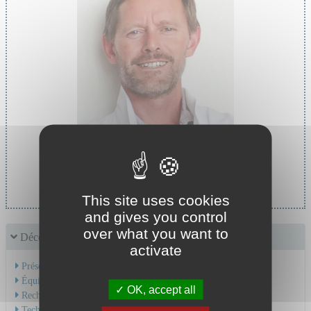
Chef de service :
Pr GIRAUX Pascal
This site uses cookies
and gives you control
over what you want to
Découvrir le service
activate
Présentation de l'activité
Équipe Médicale
OK, accept all
Recherche & Enseignement
Technique et soins