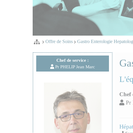
Offre de Soins
Gastro Enterologie Hepatolo
Gas
Chef de service :
Pr PHELIP Jean Marc
L'é
Chef 
Pr 
Hépat