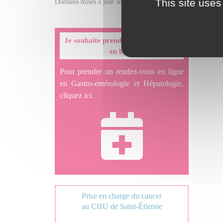
This site uses
Données mises à jour le 06/11/2025
Je souhaite prendre un rendez-vous
en ligne
Pour prendre un rendez-vous en ligne
en Gastro-entérologie et Hépatologie,
cliquez ici.
Prise en charge du cancer
au CHU de Saint-Étienne