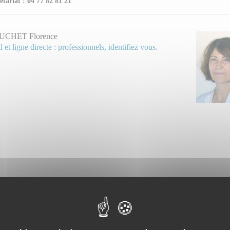
étariat : 04 77 82 81 21
UCHET Florence
 et ligne directe : professionnels, identifiez vous.