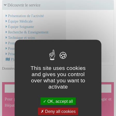
Découvrir le service
Présentation de l'activité
Équipe Médicale
Équipe Soignante
Recherche & Enseignement
Technique et soins
Pour une hospitalisation
Pour une consultation
Prise en charge du cancer
Plan d'accès au CHU
This site uses cookies
Données mises à jour le 06/11/2025
and gives you control
over what you want to
activate
Je souhaite prendre un rendez-vous en ligne
Pour prendre un rendez-vous en ligne en Gastro-entérologie et
OK, accept all
Hépatologie, cliquez ici.
Deny all cookies