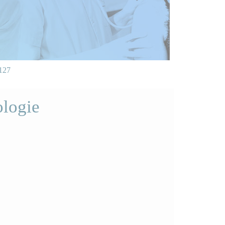
127
ologie