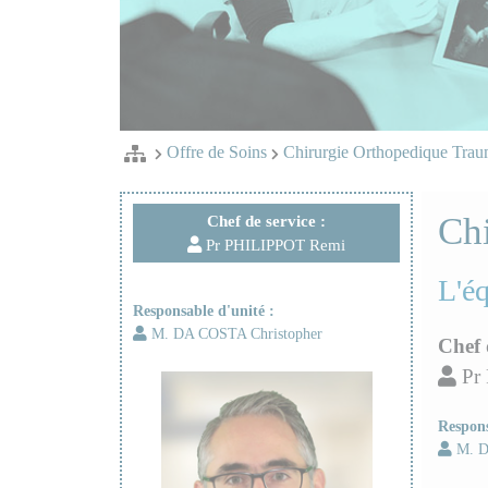
Offre de Soins
Chirurgie Orthopedique Trau
Chi
Chef de service :
Pr PHILIPPOT Remi
L'é
Responsable d'unité :
M. DA COSTA Christopher
Chef 
Pr
Respons
M. D