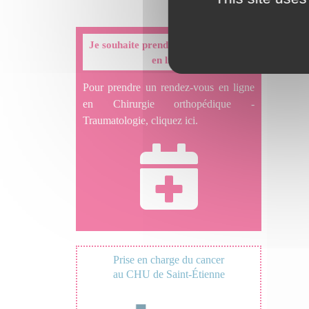
Je souhaite prendre un rendez-vous
en ligne
Pour prendre un rendez-vous en ligne
en Chirurgie orthopédique -
Traumatologie, cliquez ici.
Prise en charge du cancer
au CHU de Saint-Étienne