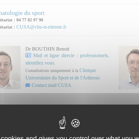
atologie du sport
étariat : 04 77 82 97 90
CUSA@chu-st-etienne.fr
étariat :
Dr BOUTHIN Benoit
Mail et ligne directe : professionnels,
identifiez vous.
Clinique
Consultations uniquement à la
Universitaire du Sport et de l'Arthrose
.
Contact mail CUSA
 cookies and gives you control over what you w