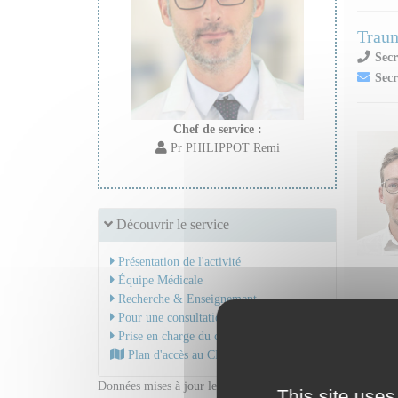
Traum
Secr
Secr
Chef de service :
Pr PHILIPPOT Remi
Découvrir le service
Présentation de l'activité
Équipe Médicale
Recherche & Enseignement
Pour une consultation
Prise en charge du cancer
Plan d'accès au CHU
Données mises à jour le 10/01/2025
This site uses