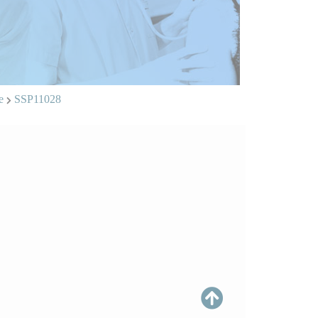
te
SSP11028