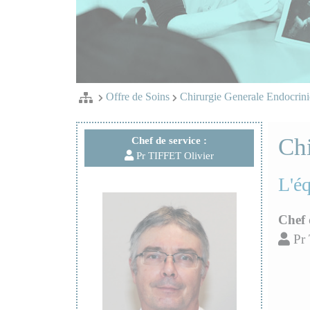
Offre de Soins
Chirurgie Generale Endocrin
Chi
Chef de service :
Pr TIFFET Olivier
L'é
Chef 
Pr 