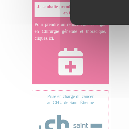
Je souhaite prendre un rendez-vous
en ligne
Pour prendre un rendez-vous en ligne
en Chirurgie générale et thoracique,
cliquez ici.
Prise en charge du cancer
au CHU de Saint-Étienne